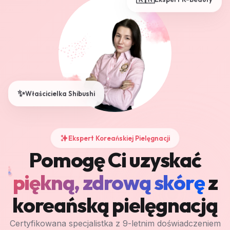
🇰🇷
Ekspert K-Beauty
✨
Właścicielka Shibushi
Ekspert Koreańskiej Pielęgnacji
Pomogę Ci uzyskać
piękną, zdrową skórę
z
koreańską pielęgnacją
Certyfikowana specjalistka z 9-letnim doświadczeniem