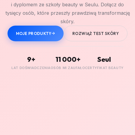
i dyplomem ze szkoły beauty w Seulu. Dołącz do
tysięcy osób, które przeszły prawdziwą transformację
skóry.
MOJE PRODUKTY
ROZWIĄŻ TEST SKÓRY
9+
11 000+
Seul
LAT DOŚWIADCZENIA
OSÓB MI ZAUFAŁO
CERTYFIKAT BEAUTY