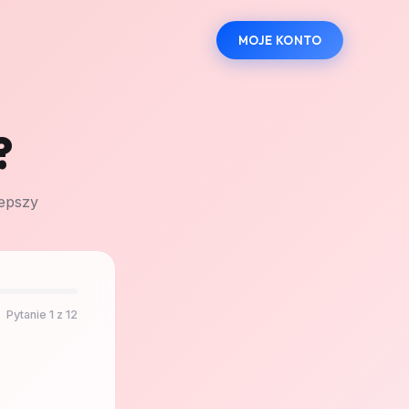
MOJE KONTO
?
lepszy
Pytanie
1
z
12