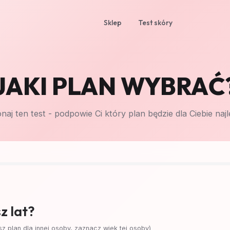
Sklep
Test skóry
JAKI PLAN WYBRAĆ
aj ten test - podpowie Ci który plan będzie dla Ciebie naj
z lat?
asz plan dla innej osoby, zaznacz wiek tej osoby)